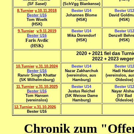
(SF Sasel)
(SchVgg Blankense)
8.Turnier
v.10.11.2018
Bester U14
Bester U1
Bester U16
Johannes Blome
David Goldm
Tom Woelk
(HSK)
(HSK)
(HSK)
9.Turnier
v.9.11.2019
Bester U14
Bester U1
Bester U16
Mika Dorendorf
Denzell Behr
Faris Avdic
(HSK)
(HSK)
(HSK)
2020 + 2021 fiel das Turn
2022 + 2023 wegen
10.Turnier
v.31.10.2024
Bester U14
Bester U1
Bester U16
Nazar Zakharchuk
Hadi Haida
Ranvir Singh Khattar
(vereinslos, aus
(vereinslos, au
(SK Wilhelmsburg)
Hamburg)
Oldesloe)
11.Turnier
v.31.10.2025
Bester U14
Bester U1
Bester U16
Justus Reichel
Nayar Alsha
Tom Hansen
(SK Weisse Dame
(SV Bad
(vereinslos)
Hamburg)
Oldesloe)
12.Turnier v.31.10.2026
Bester U16
Chronik zum "Offe