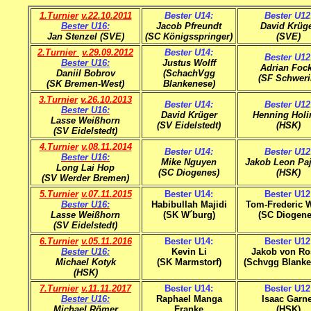
1.Turnier
v.22.10.2011
Bester U14:
Bester U12
Bester U16:
Jacob Pfreundt
David Krüg
Jan Stenzel (SVE)
(SC Königsspringer)
(SVE)
2.Turnier
v.29.09.2012
Bester U14:
Bester U12
Bester U16:
Justus Wolff
Adrian Foc
Daniil Bobrov
(SchachVgg
(SF Schweri
(SK Bremen-West)
Blankenese)
3.Turnier
v.26.10.2013
Bester U14:
Bester U12
Bester U16:
David Krüger
Henning Holi
Lasse Weißhorn
(SV Eidelstedt)
(HSK)
(SV Eidelstedt)
4.Turnier
v.08.11.2014
Bester U14:
Bester U12
Bester U16:
Mike Nguyen
Jakob Leon Pa
Long Lai Hop
(SC Diogenes)
(HSK)
(SV Werder Bremen)
5.Turnier
v.07.11.2015
Bester U14:
Bester U12
Bester U16:
Habibullah Majidi
Tom-Frederic 
Lasse Weißhorn
(SK W´burg)
(SC Diogene
(SV Eidelstedt)
6.Turnier
v.05.11.2016
Bester U14:
Bester U12
Bester U16:
Kevin Li
Jakob von Ro
Michael Kotyk
(SK Marmstorf)
(Schvgg Blanke
(HSK)
7.Turnier
v.11.11.2017
Bester U14:
Bester U12
Bester U16:
Raphael Manga
Isaac Garne
Michael Römer
Franke
(HSK)